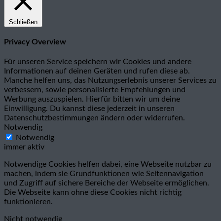
Schließen
Privacy Overview
Für unseren Service speichern wir Cookies und andere
Informationen auf deinen Geräten und rufen diese ab.
Manche helfen uns, das Nutzungserlebnis unserer Services zu
verbessern, sowie personalisierte Empfehlungen und
Werbung auszuspielen. Hierfür bitten wir um deine
Einwilligung. Du kannst diese jederzeit in unseren
Datenschutzbestimmungen ändern oder widerrufen.
Notwendig
Notwendig
immer aktiv
Notwendige Cookies helfen dabei, eine Webseite nutzbar zu
machen, indem sie Grundfunktionen wie Seitennavigation
und Zugriff auf sichere Bereiche der Webseite ermöglichen.
Die Webseite kann ohne diese Cookies nicht richtig
funktionieren.
Nicht notwendig