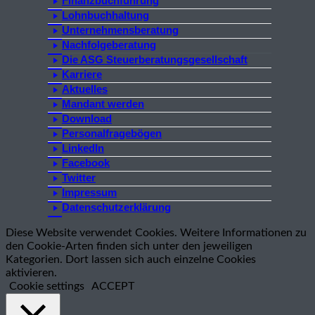
Finanzbuchführung
Lohnbuchhaltung
Unternehmensberatung
Nachfolgeberatung
Die ASG Steuerberatungsgesellschaft
Karriere
Aktuelles
Mandant werden
Download
Personalfragebögen
LinkedIn
Facebook
Twitter
Impressum
Datenschutzerklärung
Diese Website verwendet Cookies. Weitere Informationen zu
den Cookie-Arten finden sich unter den jeweiligen
Kategorien. Dort lassen sich auch einzelne Cookies
aktivieren.
Cookie settings
ACCEPT