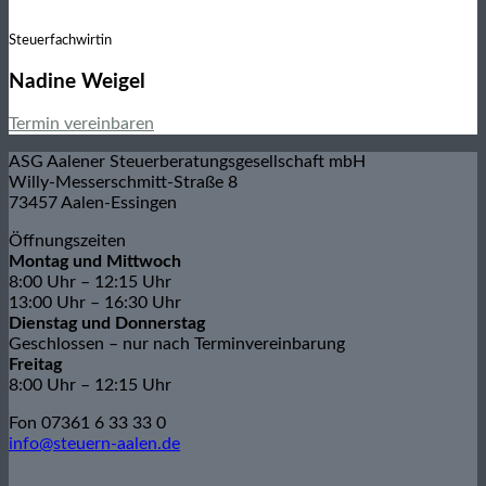
Steuerfachwirtin
Nadine Weigel
Termin vereinbaren
ASG Aalener Steuerberatungsgesellschaft mbH
Willy-Messerschmitt-Straße 8
73457 Aalen-Essingen
Öffnungszeiten
Montag und Mittwoch
8:00 Uhr – 12:15 Uhr
13:00 Uhr – 16:30 Uhr
Dienstag und Donnerstag
Geschlossen – nur nach Terminvereinbarung
Freitag
8:00 Uhr – 12:15 Uhr
Fon 07361 6 33 33 0
info@steuern-aalen.de