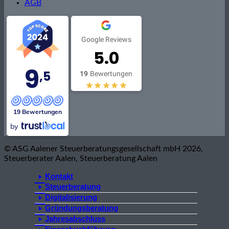
AGB
Google Reviews
5.0
9
,5
19
Bewertungen
19 Bewertungen
by
© ASG Aalener Steuerberatungsgesellschaft mbH 2026,
Steuerberater Aalen, Steuerberatung Aalen
Kontakt
Steuerberatung
Digitalisierung
Gründungsberatung
Jahresabschluss