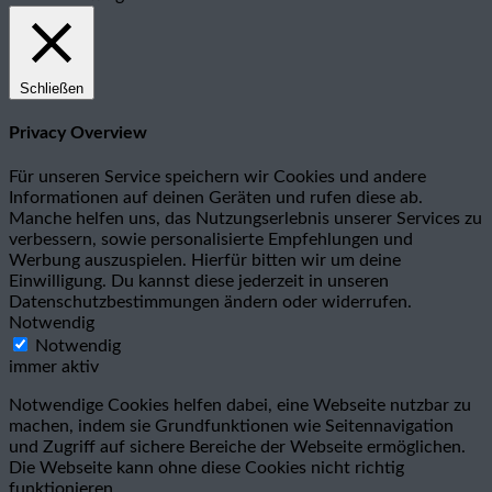
Schließen
Privacy Overview
Für unseren Service speichern wir Cookies und andere
Informationen auf deinen Geräten und rufen diese ab.
Manche helfen uns, das Nutzungserlebnis unserer Services zu
verbessern, sowie personalisierte Empfehlungen und
Werbung auszuspielen. Hierfür bitten wir um deine
Einwilligung. Du kannst diese jederzeit in unseren
Datenschutzbestimmungen ändern oder widerrufen.
Notwendig
Notwendig
immer aktiv
Notwendige Cookies helfen dabei, eine Webseite nutzbar zu
machen, indem sie Grundfunktionen wie Seitennavigation
und Zugriff auf sichere Bereiche der Webseite ermöglichen.
Die Webseite kann ohne diese Cookies nicht richtig
funktionieren.