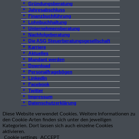
Gründungsberatung
Jahresabschluss
Finanzbuchführung
Lohnbuchhaltung
Unternehmensberatung
Nachfolgeberatung
Die ASG Steuerberatungsgesellschaft
Karriere
Aktuelles
Mandant werden
Download
Personalfragebögen
LinkedIn
Facebook
Twitter
Impressum
Datenschutzerklärung
Diese Website verwendet Cookies. Weitere Informationen zu
den Cookie-Arten finden sich unter den jeweiligen
Kategorien. Dort lassen sich auch einzelne Cookies
aktivieren.
Cookie settings
ACCEPT